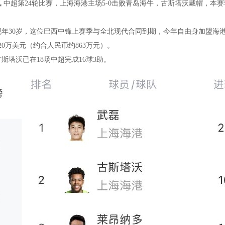
中超第24轮比赛，上海海港主场5-0击败青岛海牛，古斯塔沃戴帽，本
30岁，这位巴西中锋上赛季与全北现代合同到期，今年自由身加盟海港
20万美元（约合人民币约863万元）。
塔沃已在18场中超完成16球3助。