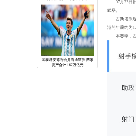
07月23日讯
武磊。
古斯塔沃现年
港的年薪约为1
本赛季，古斯
国泰君安筹划合并海通证券两家
资产合计1.62万亿元