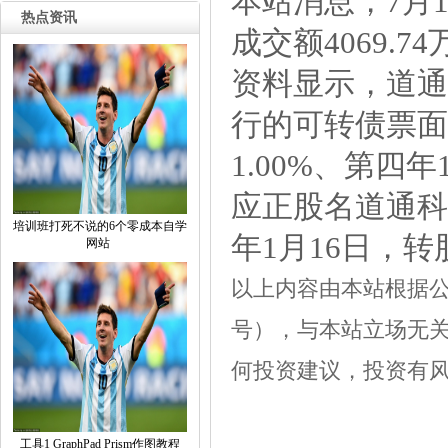
本站消息，7月1
热点资讯
成交额4069.7
资料显示，道通
行的可转债票面利
1.00%、第四年
应正股名道通科技
培训班打死不说的6个零成本自学
年1月16日，转股
网站​​​
以上内容由本站根据公开信
号），与本站立场无
何投资建议，投资有
工具1GraphPadPrism作图教程